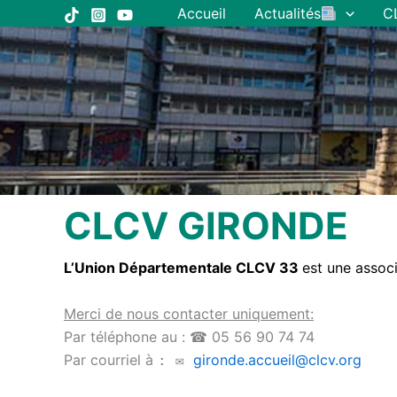
Aller
Accueil
Actualités
C
au
contenu
CLCV GIRONDE
L’Union Départementale CLCV 33
est une associ
Merci de nous contacter uniquement:
Par téléphone au : ☎ 05 56 90 74 74
Par courriel à
gironde.accueil@clcv.org
: ✉