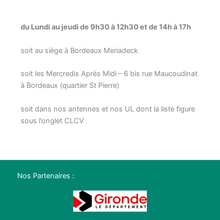
du Lundi au jeudi de 9h30 à 12h30 et de 14h à 17h
soit au siège à Bordeaux Meriadeck
soit les Mercredis Après Midi – 6 bis rue Maucoudinat
à Bordeaux (quartier St Pierre)
soit dans nos antennes et nos UL dont la liste figure
sous l’onglet CLCV
Nos Partenaires :