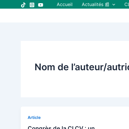
Aller
Accueil
Actualités 📰
C
au
contenu
Nom de l’auteur/aut
Article
Congrès de la CLCV : un