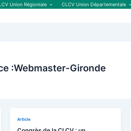
LCV Union Régioniale
CLCV Union Départementale
rice :Webmaster-Gironde
Article
Congrès de la CLCV : un