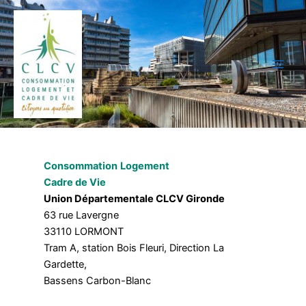
Aller
au
contenu
Consommation
Logement
Cadre de Vie
Union Départementale CLCV Gironde
63 rue Lavergne
33110 LORMONT
Tram A, station Bois Fleuri, Direction La
Gardette,
Bassens Carbon-Blanc