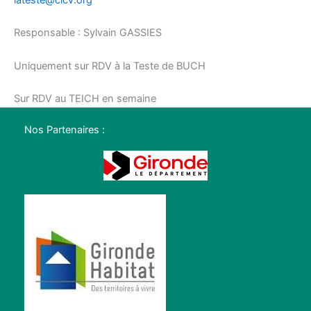
lateste@clcv.org
Responsable : Sylvain GASSIES
Uniquement sur RDV à la Teste de BUCH
Sur RDV au TEICH en semaine
Nos Partenaires :